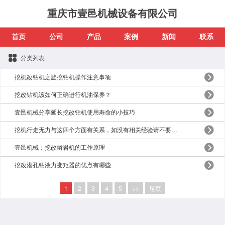
重庆市壹邑机械设备有限公司
首页
公司
产品
案例
新闻
联系
分类列表
挖机改钻机之旋挖钻机操作注意事项
挖改钻机该如何正确进行机油保养？
壹邑机械分享延长挖改钻机使用寿命的小技巧
挖机行走无力与这四个方面有关系，如没有相关经验请不要胡乱拆卸
壹邑机械：挖改凿岩机的工作原理
挖改潜孔钻液力变矩器的优点有哪些
1
2
3
4
5
>>
尾页