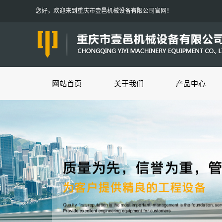
您好，欢迎来到重庆市壹邑机械设备有限公司官网！
网站首页
关于我们
产品中心
公司简介
劈裂机
营业执照
气体爆破
联系我们
挖掘机改潜孔钻机
挖改切削钻机
挖改隧道锚杆机
挖改凿岩机