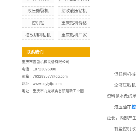
液压劈裂机
挖改液压钻机
挖机钻
重庆钻机价格
挖改切削钻机
重庆钻机厂家
联系我们
重庆市壹邑机械设备有限公司
电话：18723096090‬
但任何机械
邮箱：763293577@qq.com
网址：www.cqyiyijx.com
全液压钻机
地址：重庆市九龙坡含谷镇建新工业园
资料见本改的
液压油在
挖
延长，内部产
有些挖机改