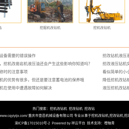
品
挖掘机改钻机
挖机改钻机
设备需要的错误操作
挖改钻机液压
，挖机改凿岩机液压油还会产生这些影响你知道吗？
挖改液压钻机
修时的注意事项
看似简单的小
机的优势有很多，但还是要注意蓄电池的保养哦
降低挖机改钻
机在使用中遭遇故障如何解决
液压挖机改钻
热门搜索：
挖机改钻机
挖改钻机
挖改钻
ttp://www.cqyiyijx.com/ 重庆市壹邑机械设备有限公司 专业从事于
挖机改钻机
,
挖改钻机
,
挖
渝ICP备17015010号-2
Powered by
祥云平台
技术支持：
橙柚青