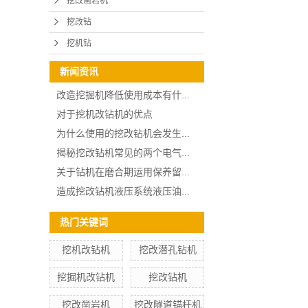
挖改凿岩机
挖改钻
挖机钻
新闻资讯
改造挖掘机降低使用成本有什...
对于挖机改钻机的优点
为什么使用的挖改钻机会发生...
揭秘挖改钻机常见的两个电气...
关于钻机在磨合期运用保养留...
造成挖改钻机液压系统液压油...
热门关键词
挖机改钻机
挖改潜孔钻机
挖掘机改钻机
挖改钻机
挖改凿岩机
挖改隧道锚杆机