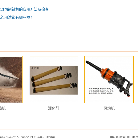
挖改切削钻机的应用方法及检查
机的用途都有哪些呢？
钻机
活化剂
风炮机