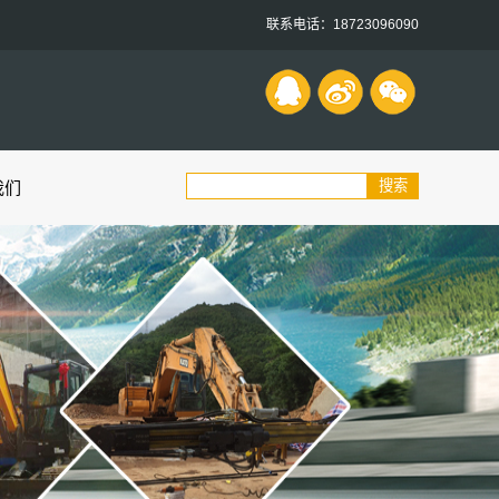
联系电话：‭18723096090‬
我们