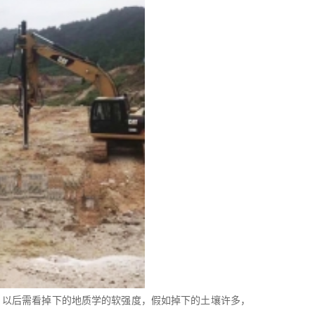
，以后需看掉下的地质学的软强度，假如掉下的土壤许多，