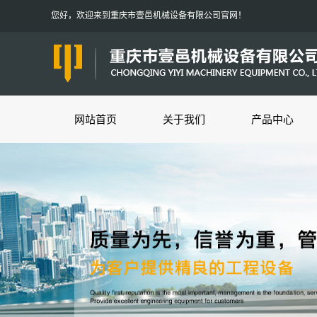
您好，欢迎来到重庆市壹邑机械设备有限公司官网！
网站首页
关于我们
产品中心
公司简介
劈裂机
营业执照
气体爆破
联系我们
挖掘机改潜孔钻机
挖改切削钻机
挖改隧道锚杆机
挖改凿岩机