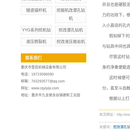
并且也是硬胶
隧道锚杆机
挖掘机改潜孔钻
力的功效下，
机
入小直径的孔
YYG系列挖机钻
挖改潜孔钻机
假如掉下的
液压劈裂机
挖改液压凿岩机
与钻具中间也
尽管这时钻
联系我们
身的净重便能
重庆市壹邑机械设备有限公司
电话：18723096090‬
这时候便可
邮箱：763293577@qq.com
分，直至斗齿
网址：www.cqyiyijx.com
地址：重庆市九龙坡含谷镇建新工业园
根据以上打
本文网址：http://www.
关键词：
挖改潜孔