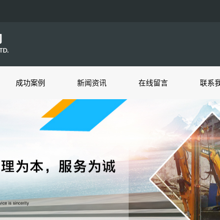
成功案例
新闻资讯
在线留言
联系
客户案例
公司新闻
行业资讯
技术知识