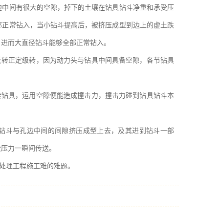
边中间有很大的空隙，掉下的土壤在钻具钻斗净重和承受压
部正常钻入，当小钻斗提高后，被挤压成型到边上的虚土跌
，进而大直径钻斗能够全部正常钻入。
反转正定级转，因为动力头与钻具中间具备空隙，各节钻具
转钻具，运用空隙便能造成撞击力，撞击力碰到钻具钻斗本
钻斗与孔边中间的间隙挤压成型上去，及其进到钻斗一部
受压力一瞬间传送。
处理工程施工难的难题。