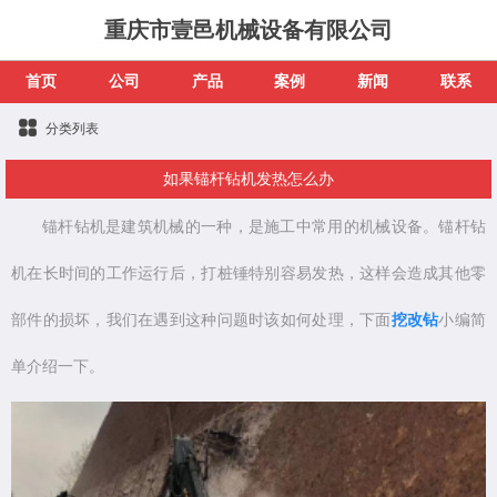
重庆市壹邑机械设备有限公司
首页
公司
产品
案例
新闻
联系
分类列表
如果锚杆钻机发热怎么办
锚杆钻机是建筑机械的一种，是施工中常用的机械设备。锚杆钻
机在长时间的工作运行后，打桩锤特别容易发热，这样会造成其他零
部件的损坏，我们在遇到这种问题时该如何处理，下面
挖改钻
小编简
单介绍一下。