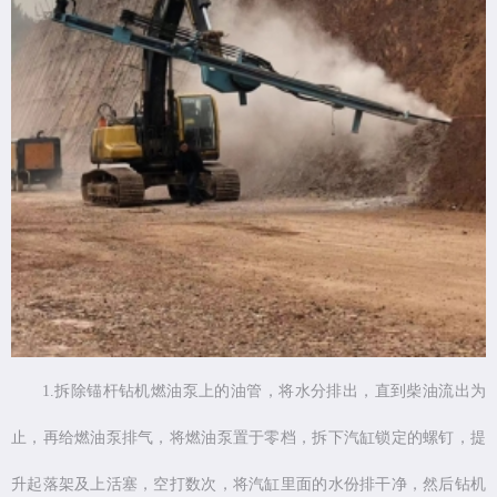
1.拆除锚杆钻机燃油泵上的油管，将水分排出，直到柴油流出为
止，再给燃油泵排气，将燃油泵置于零档，拆下汽缸锁定的螺钉，提
升起落架及上活塞，空打数次，将汽缸里面的水份排干净，然后钻机